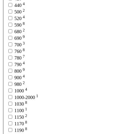
4
440
2
500
4
520
8
590
2
680
9
690
3
700
8
760
7
780
4
790
9
800
4
900
2
980
4
1000
1
1000-2000
8
1030
1
1100
2
1150
8
1170
8
1190