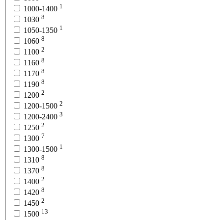
1
1000-1400
8
1030
1
1050-1350
8
1060
2
1100
8
1160
8
1170
8
1190
2
1200
2
1200-1500
3
1200-2400
2
1250
7
1300
1
1300-1500
8
1310
8
1370
2
1400
8
1420
2
1450
13
1500