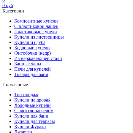
0
0
руб
Категории
Композитные купели
С пластиковой чашей
Пластиковые купели
Купели из лиственницы
Купели из дуба
Кедровые купели
Фитобочки (кедр)
Из нержавеющей стали
Банные чаны
Печи для купелей
Товары для бани
Популярные
Топ продаж
Купели на дровах
Холодные купели
С электронагревом
Купели для бани
Купели для террасы
Купели Фурако
Джакузи