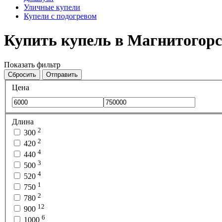
Уличные купели
Купели с подогревом
Купить купель в Магнитогорс
Показать фильтр
Сбросить
Отправить
Цена
Длина
2
300
2
420
4
440
3
500
4
520
1
750
2
780
12
900
6
1000